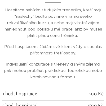
Hospitace nabízím studujícím trenérům, kteří mají
"náslechy" buďto povinné v rámci svého
rekvalifikačního kurzu, a nebo mají vlastní zájem
nahlédnout pod pokličku mé práce, aniž by museli
platit plnou cenu tréninku.
Před hospitacemi žádám své klient vždy o souhlas
přítomnosti třetí osoby.
Individuální konzultace s trenéry či jinými zájemci
pak mohou probíhat praktickou, teoretickou nebo
kombinovanou formou.
1 hod. hospitace
400 Kč
5 hod. hospitací
1500 Kč