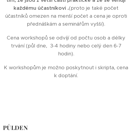
tím, že jsou z větší části praktické a že se věnuji
každému účastníkovi .
(proto je také počet
účastníků omezen na menší počet a cena je oproti
přednáškám a seminářům vyšší).
Cena workshopů se odvíjí od počtu osob a délky
trvání (půl dne, 3-4 hodiny nebo celý den 6-7
hodin).
K workshopům je možno poskytnout i skripta, cena
k doptání.
PŮLDEN