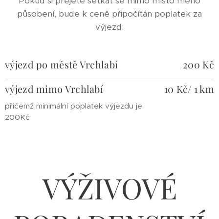
Pokud si přejete setkat se mimo místo mého
působení, bude k ceně připočítán poplatek za
výjezd:
výjezd po městě Vrchlabí
200 Kč
výjezd
mimo Vrchlabí
10 Kč/ 1 km
přičemž minimální poplatek výjezdu je
200Kč
VÝŽIVOVÉ