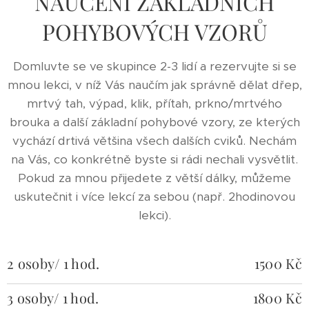
NAUČENÍ ZÁKLADNÍCH
POHYBOVÝCH VZORŮ
Domluvte se ve skupince 2-3 lidí a rezervujte si se
mnou lekci, v níž Vás naučím jak správně dělat dřep,
mrtvý tah, výpad, klik, přítah, prkno/mrtvého
brouka a další základní pohybové vzory, ze kterých
vychází drtivá většina všech dalších cviků. Nechám
na Vás, co konkrétně byste si rádi nechali vysvětlit.
Pokud za mnou přijedete z větší dálky, můžeme
uskutečnit i více lekcí za sebou (např. 2hodinovou
lekci).
2 osoby/ 1 hod.
1500 Kč
3 osoby/ 1 hod.
1800 Kč